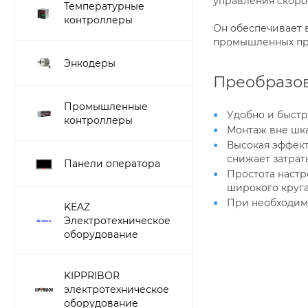
управления скоро
Температурные
контроллеры
Он обеспечивает в
промышленных при
Энкодеры
Преобразов
Промышленные
Удобно и быстр
контроллеры
Монтаж вне шка
Высокая эффект
снижает затрат
Панели оператора
Простота настр
широкого круга
При необходимо
KEAZ
Электротехническое
оборудование
KIPPRIBOR
электротехническое
оборудование