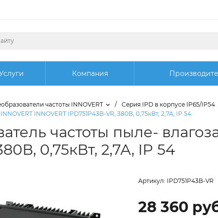
Услуги
Компания
Производит
образователи частоты INNOVERT
/
Cерия IРD в корпусе IP65/IP54
NOVERT INNOVERT IPD751P43B-VR, 380В, 0,75кВт, 2,7А, IP 54
ватель частоты пыле- влаг
В, 0,75кВт, 2,7А, IP 54
Артикул:
IPD751P43B-VR
28 360 руб