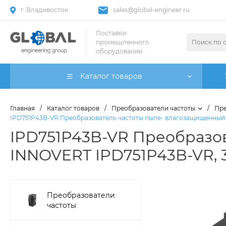
г. Владивосток
sales@global-engineer.ru
Поставки
промышленного
оборудования
Каталог товаров
Главная
/
Каталог товаров
/
Преобразователи частоты
/
Пре
IPD751P43B-VR Преобразователь частоты пыле- влагозащищенный IN
IPD751P43B-VR Преобразо
INNOVERT IPD751P43B-VR, 380
Преобразователи
частоты