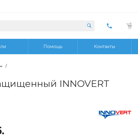
+7 (423) 29
20 32
ели
Помощь
Контакты
Заказат
звонок
/
озащищенный INNOVERT
.