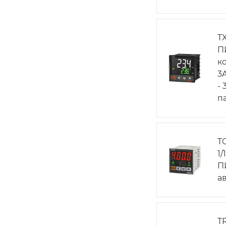
T
П
к
3
- 
п
T
1
П
а
T