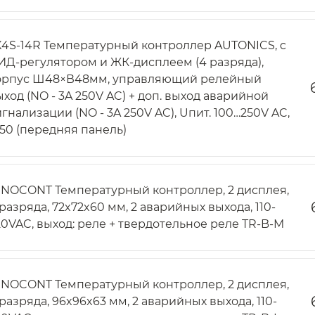
X4S-14R Температурный контроллер AUTONICS, c
ИД-регулятором и ЖК-дисплеем (4 разряда),
орпус Ш48×В48мм, управляющий релейный
ыход (NO - 3A 250V AC) + доп. выход аварийной
игнализации (NO - 3A 250V AC), Uпит. 100…250V AC,
P50 (передняя панель)
NNOCONT Температурный контроллер, 2 дисплея,
 разряда, 72x72x60 мм, 2 аварийных выхода, 110-
20VAC, выход: реле + твердотельное реле TR-B-M
NNOCONT Температурный контроллер, 2 дисплея,
 разряда, 96x96x63 мм, 2 аварийных выхода, 110-