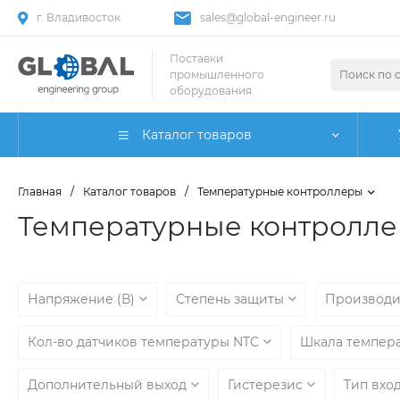
г. Владивосток
sales@global-engineer.ru
Поставки
промышленного
оборудования
Каталог товаров
Главная
/
Каталог товаров
/
Температурные контроллеры
Температурные контролл
Напряжение (В)
Степень защиты
Производ
Кол-во датчиков температуры NTC
Шкала темпера
Дополнительный выход
Гистерезис
Тип вхо