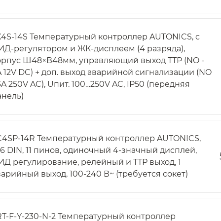
X4S-14S Температурный контроллер AUTONICS, c
ИД-регулятором и ЖК-дисплеем (4 разряда),
орпус Ш48×В48мм, управляющий выход ТТР (NO -
A 12V DC) + доп. выход аварийной сигнализации (NO
3A 250V AC), Uпит. 100…250V AC, IP50 (передняя
анель)
C4SP-14R Температурный контроллер AUTONICS,
/16 DIN, 11 пинов, одиночный 4-значный дисплей,
ИД регулирование, релейный и ТТР выход, 1
варийный выход, 100-240 В~ (требуется сокет)
RT-F-Y-230-N-2 Температурный контроллер