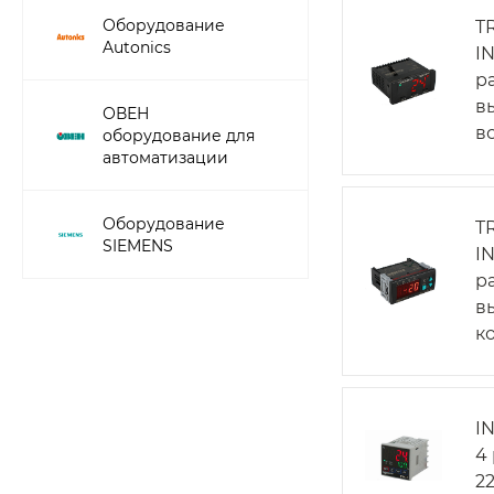
Оборудование
T
Autonics
I
р
в
ОВЕН
в
оборудование для
автоматизации
Оборудование
T
SIEMENS
I
р
в
к
I
4
2