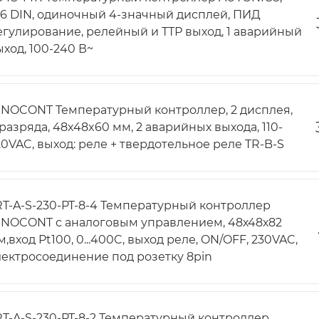
/16 DIN, одиночный 4-значный дисплей, ПИД
егулирование, релейный и ТТР выход, 1 аварийный
ыход, 100-240 В~
NNOCONT Температурный контроллер, 2 дисплея,
 разряда, 48x48x60 мм, 2 аварийных выхода, 110-
20VAC, выход: реле + твердотельное реле TR-B-S
RT-A-S-230-PT-8-4 Температурный контроллер
NNOCONT с аналоговым управлением, 48х48х82
,вход Pt100, 0...400C, выход реле, ON/OFF, 230VAC,
лектросоединение под розетку 8pin
RT-A-S-230-PT-8-2 Температурный контроллер