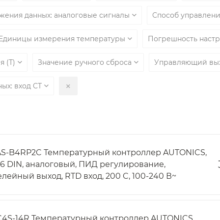
ажения данных: аналоговые сигналы
Способ управлен
Единицы измерения температуры
Погрешность наст
я (Т)
Значение ручного сброса
Управляющий вы
ых: вход CT
AS-B4RP2C Температурный контроллер AUTONICS,
/16 DIN, аналоговый, ПИД регулирование,
елейный выход, RTD вход, 200 C, 100-240 В~
C4S-14R Температурный контроллер AUTONICS,