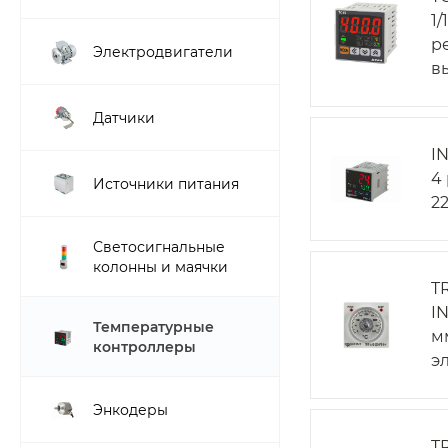
1
р
Электродвигатели
в
Датчики
I
4
Источники питания
2
Светосигнальные
колонны и маячки
T
I
Температурные
мм
контроллеры
э
Энкодеры
T