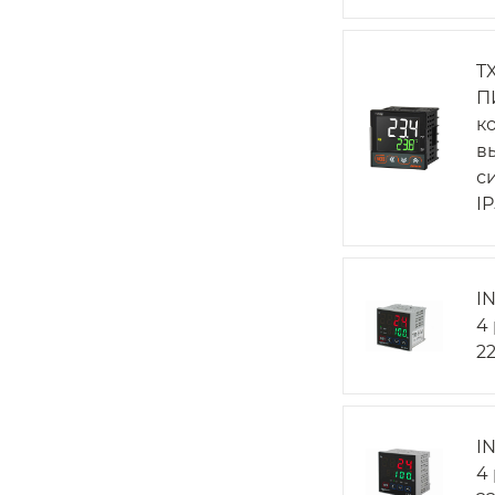
T
П
к
в
с
I
I
4
2
I
4