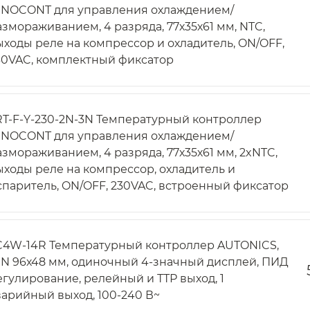
NNOCONT для управления охлаждением/
азмораживанием, 4 разряда, 77х35х61 мм, NTC,
ыходы реле на компрессор и охладитель, ON/OFF,
30VAC, комплектный фиксатор
RT-F-Y-230-2N-3N Температурный контроллер
NNOCONT для управления охлаждением/
азмораживанием, 4 разряда, 77х35х61 мм, 2xNTC,
ыходы реле на компрессор, охладитель и
спаритель, ON/OFF, 230VAC, встроенный фиксатор
C4W-14R Температурный контроллер AUTONICS,
IN 96х48 мм, одиночный 4-значный дисплей, ПИД
егулирование, релейный и ТТР выход, 1
варийный выход, 100-240 В~