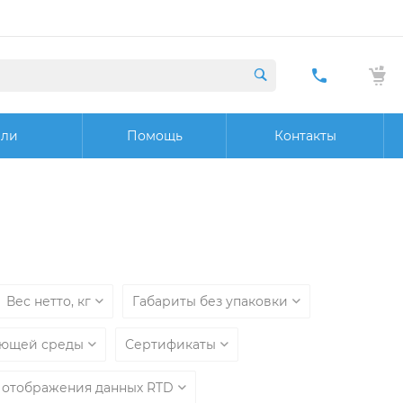
+7 (423) 29
20 32
ели
Помощь
Контакты
Заказат
звонок
Вес нетто, кг
Габариты без упаковки
ающей среды
Сертификаты
ь отображения данных RTD