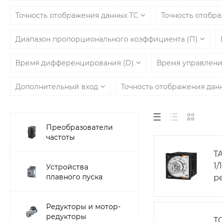
Точность отображения данных TC
Точность отобр
Диапазон пропорционального коэффициента (П)
Время дифференцирования (D)
Время управлени
Дополнительный вход
Точность отображения данн
Преобразователи
частоты
T
1
Устройства
плавного пуска
р
Редукторы и мотор-
редукторы
T