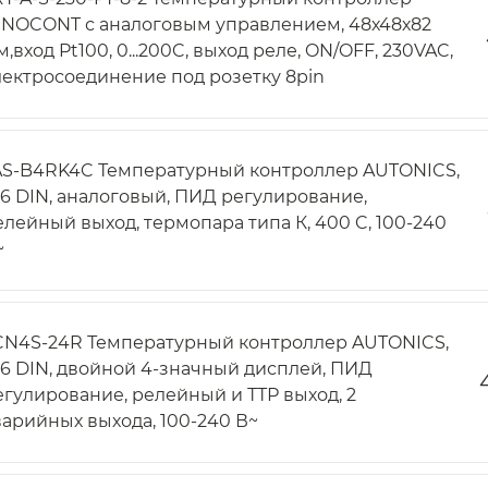
NNOCONT с аналоговым управлением, 48х48х82
,вход Pt100, 0...200C, выход реле, ON/OFF, 230VAC,
лектросоединение под розетку 8pin
AS-B4RK4C Температурный контроллер AUTONICS,
/16 DIN, аналоговый, ПИД регулирование,
елейный выход, термопара типа К, 400 C, 100-240
~
CN4S-24R Температурный контроллер AUTONICS,
/16 DIN, двойной 4-значный дисплей, ПИД
егулирование, релейный и ТТР выход, 2
варийных выхода, 100-240 В~