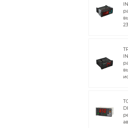
I
р
в
2
T
I
р
в
и
T
D
р
а