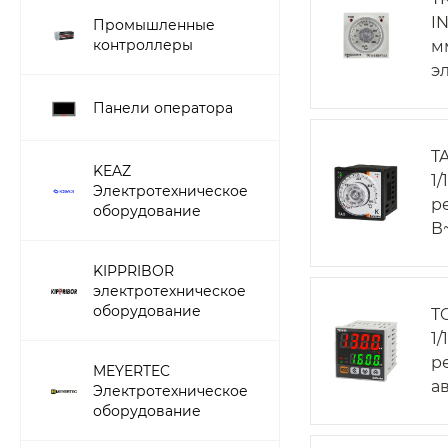
I
Промышленные
контроллеры
мм
э
Панели оператора
T
KEAZ
1
Электротехническое
р
оборудование
В
KIPPRIBOR
электротехническое
оборудование
T
1
р
MEYERTEC
а
Электротехническое
оборудование