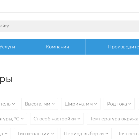
Услуги
Компания
Производит
еры
итель
Высота, мм
Ширина, мм
Род тока
туры, °C
Способ настройки
Температура окруж
да
Тип изоляции
Период выборки
Точност