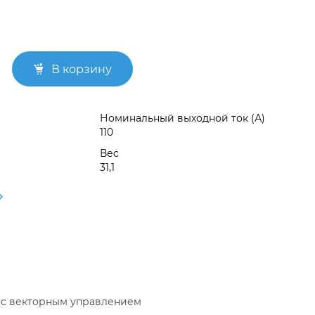
В корзину
Номинальный выходной ток (А)
110
Вес
31,1
 с векторным управлением