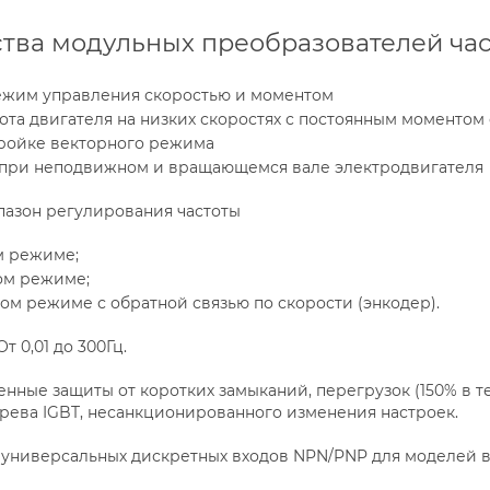
ва модульных преобразователей ча
им управления скоростью и моментом
ота двигателя на низких скоростях с постоянным моментом с
тройке векторного режима
 при неподвижном и вращающемся вале электродвигателя
азон регулирования частоты
ом режиме;
ном режиме;
рном режиме с обратной связью по скорости (энкодер).
т 0,01 до 300Гц.
нные защиты от коротких замыканий, перегрузок (150% в тече
грева IGBT, несанкционированного изменения настроек.
 универсальных дискретных входов NPN/PNP для моделей в ди