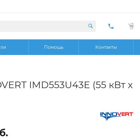
+7 (423) 29
20 32
ели
Помощь
Контакты
Заказат
звонок
VERT IMD553U43E (55 кВт x
б.