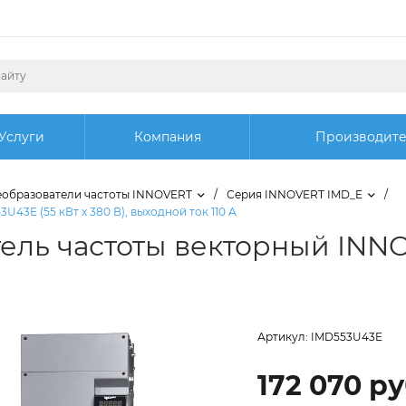
Услуги
Компания
Производит
образователи частоты INNOVERT
/
Серия INNOVERT IMD_E
/
3E (55 кВт x 380 В), выходной ток 110 А
ль частоты векторный INNO
Артикул:
IMD553U43E
172 070 ру