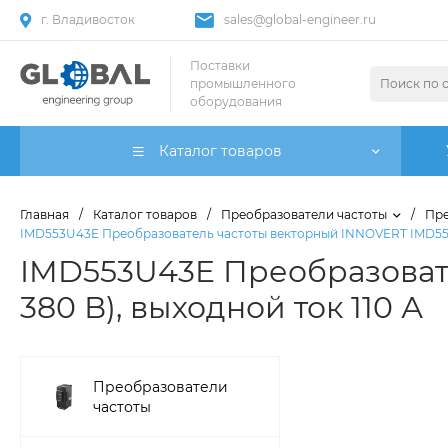
г. Владивосток
sales@global-engineer.ru
Поставки
промышленного
оборудования
Каталог товаров
Главная
/
Каталог товаров
/
Преобразователи частоты
/
Пре
IMD553U43E Преобразователь частоты векторный INNOVERT IMD553U4
IMD553U43E Преобразовате
380 В), выходной ток 110 А
Преобразователи
частоты