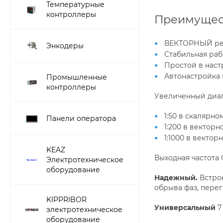
Температурные
контроллеры
Преимущест
ВЕКТОРНЫЙ реж
Энкодеры
Стабильная раб
Простой в нас
Автонастройка
Промышленные
контроллеры
Увеличенный диап
1:50 в скалярн
Панели оператора
1:200 в вектор
1:1000 в векто
KEAZ
Выходная частота О
Электротехническое
оборудование
Надежный.
Встрое
обрыва фаз, пере
KIPPRIBOR
Универсальный
7
электротехническое
оборудование