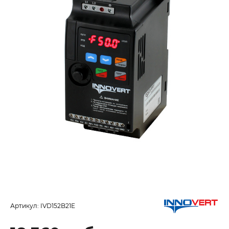
Артикул:
IVD152B21E