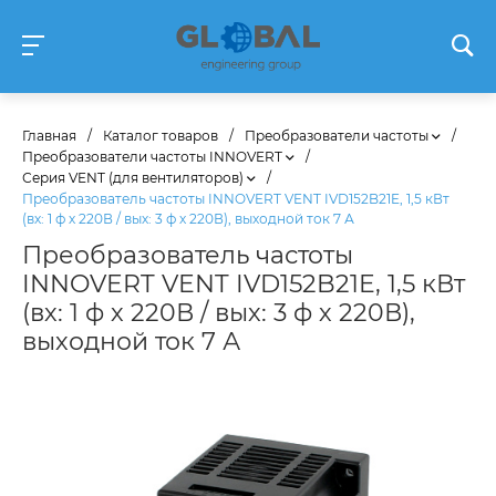
Главная
/
Каталог товаров
/
Преобразователи частоты
/
Преобразователи частоты INNOVERT
/
Серия VENT (для вентиляторов)
/
Преобразователь частоты INNOVERT VENT IVD152B21E, 1,5 кВт
(вх: 1 ф х 220В / вых: 3 ф х 220В), выходной ток 7 А
Преобразователь частоты
INNOVERT VENT IVD152B21E, 1,5 кВт
(вх: 1 ф х 220В / вых: 3 ф х 220В),
выходной ток 7 А