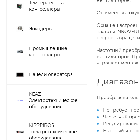
вентиляторов.
Температурные
контроллеры
Он имеет высокую
Оснащен встроенн
Энкодеры
частоты INNOVERT
скорость вращени
Промышленные
Частотный преобр
контроллеры
вентиляторов. При
упрощает монтаж 
Панели оператора
Диапазон 
KEAZ
Преобразователь 
Электротехническое
оборудование
Не требует пр
Частотный прео
Регулирование 
KIPPRIBOR
Быстрый и прос
электротехническое
оборудование