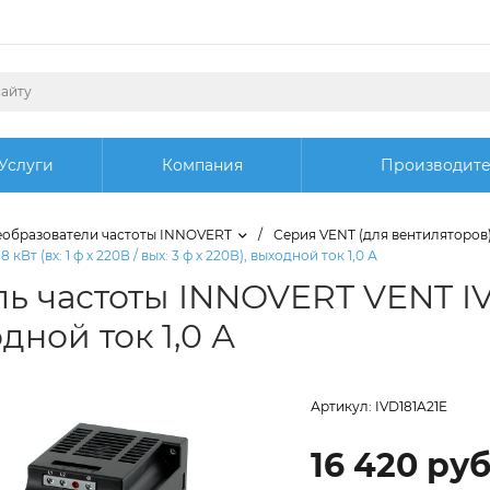
Услуги
Компания
Производит
образователи частоты INNOVERT
/
Серия VENT (для вентиляторов
т (вх: 1 ф х 220В / вых: 3 ф х 220В), выходной ток 1,0 А
 частоты INNOVERT VENT IVD18
одной ток 1,0 А
Артикул:
IVD181A21E
16 420 руб