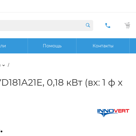
+7 (423) 29
20 32
ели
Помощь
Контакты
Заказат
звонок
)
/
1A21E, 0,18 кВт (вх: 1 ф х
.