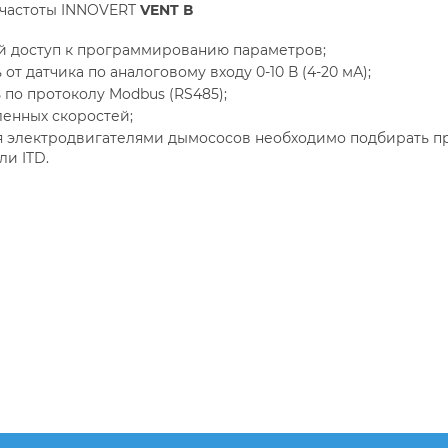
 частоты INNOVERT
VENT В
й доступ к программированию параметров;
от датчика по аналоговому входу 0-10 В (4-20 мА);
 по протоколу Modbus (RS485);
ленных скоростей;
я электродвигателями дымососов необходимо подбирать 
ли ITD.