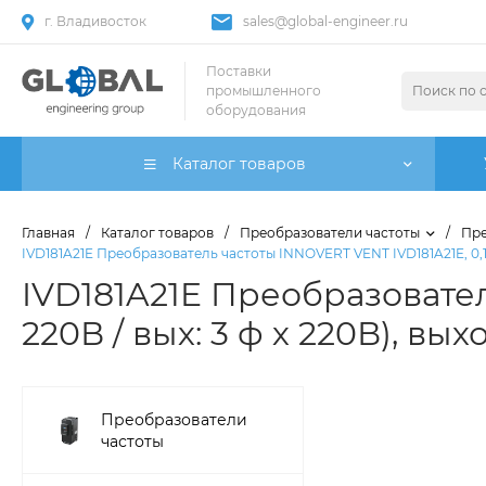
г. Владивосток
sales@global-engineer.ru
Поставки
промышленного
оборудования
Каталог товаров
Главная
/
Каталог товаров
/
Преобразователи частоты
/
Пре
IVD181A21E Преобразователь частоты INNOVERT VENT IVD181A21E, 0,18 кВ
IVD181A21E Преобразователь
220В / вых: 3 ф х 220В), вых
Преобразователи
частоты