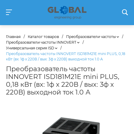
Главная
/
Каталог товаров
/
Преобразователи частоты
/
Преобразователи частоты INNOVERT
/
Универсальная серия ISD
/
Преобразователь частоты INNOVERT ISD181M21E mini PLUS, 0,18
кВт (вх: 1ф x 220В / вых: 3ф х 220В) выходной ток 1.0 А
Преобразователь частоты
INNOVERT ISD181M21E mini PLUS,
0,18 кВт (вх: 1ф x 220В / вых: 3ф х
220В) выходной ток 1.0 А