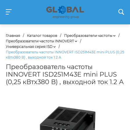
Главная
/
Каталог товаров
/
Преобразователи частоты
/
Преобразователи частоты INNOVERT
/
Универсальная серия ISD
/
Преобразователь частоты INNOVERT ISD251M43E mini PLUS (0,25
кВтx380 В) , выходной ток 1.2 А
Преобразователь частоты
INNOVERT ISD251M43E mini PLUS
(0,25 кВтx380 В) , выходной ток 1.2 А