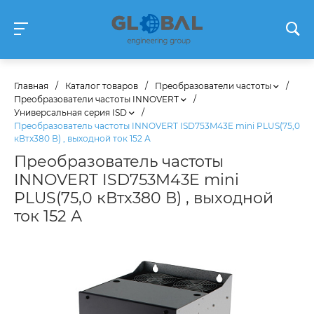
Главная
/
Каталог товаров
/
Преобразователи частоты
/
Преобразователи частоты INNOVERT
/
Универсальная серия ISD
/
Преобразователь частоты INNOVERT ISD753M43E mini PLUS(75,0
кВтx380 В) , выходной ток 152 А
Преобразователь частоты
INNOVERT ISD753M43E mini
PLUS(75,0 кВтx380 В) , выходной
ток 152 А