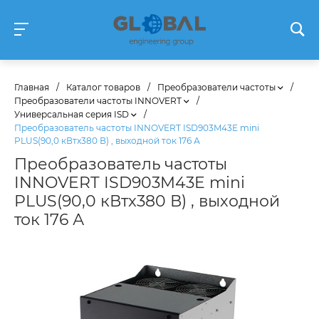
Главная
/
Каталог товаров
/
Преобразователи частоты
/
Преобразователи частоты INNOVERT
/
Универсальная серия ISD
/
Преобразователь частоты INNOVERT ISD903M43E mini
PLUS(90,0 кВтx380 В) , выходной ток 176 А
Преобразователь частоты
INNOVERT ISD903M43E mini
PLUS(90,0 кВтx380 В) , выходной
ток 176 А