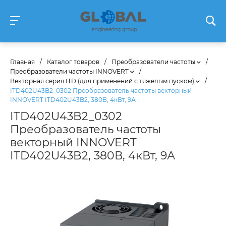
Главная
/
Каталог товаров
/
Преобразователи частоты
/
Преобразователи частоты INNOVERT
/
Векторная серия ITD (для применений с тяжелым пуском)
/
ITD402U43B2_0302 Преобразователь частоты векторный
INNOVERT ITD402U43B2, 380В, 4кВт, 9А
ITD402U43B2_0302
Преобразователь частоты
векторный INNOVERT
ITD402U43B2, 380В, 4кВт, 9А