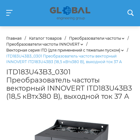
Главная
/
Каталог товаров
/
Преобразователи частоты
/
Преобразователи частоты INNOVERT
/
Векторная серия ITD (для применений с тяжелым пуском)
/
ITD183U43B3_0301 Преобразователь частоты векторный
INNOVERT ITD183U43B3 (18,5 кВтx380 В), выходной ток 37 А
ITD183U43B3_0301
Преобразователь частоты
векторный INNOVERT ITD183U43B3
(18,5 кВтx380 В), выходной ток 37 А