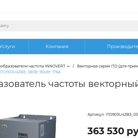
Услуги
Компания
Производит
образователи частоты INNOVERT
/
Векторная серия ITD (для при
TD903U43B3, 380В, 90кВт, 176А
зователь частоты векторны
Артикул:
ITD903U43B3_03
363 530 ру