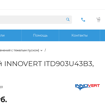
+7 (423) 29
20 32
ели
Помощь
Контакты
Заказат
звонок
менений с тяжелым пуском)
/
й INNOVERT ITD903U43B3,
01
б.