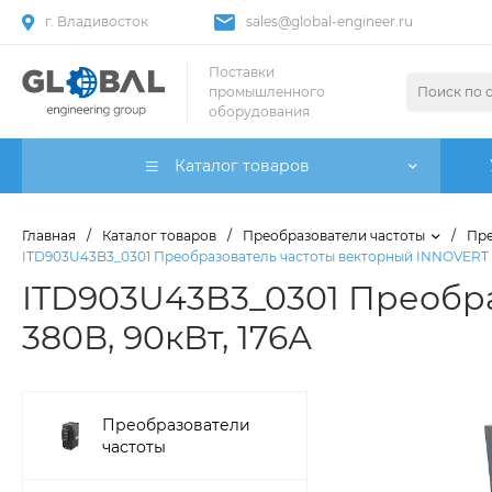
г. Владивосток
sales@global-engineer.ru
Поставки
промышленного
оборудования
Каталог товаров
Главная
/
Каталог товаров
/
Преобразователи частоты
/
Пре
ITD903U43B3_0301 Преобразователь частоты векторный INNOVERT I
ITD903U43B3_0301 Преобра
380В, 90кВт, 176А
Преобразователи
частоты