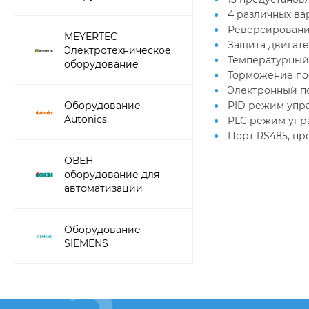
4 различных ва
Реверсирован
MEYERTEC
Защита двигате
Электротехническое
Температурный
оборудование
Торможение по
Электронный п
Оборудование
PID режим упра
Autonics
PLC режим упр
Порт RS485, пр
ОВЕН
оборудование для
автоматизации
Оборудование
SIEMENS