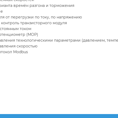
рианта времён разгона и торможения
ие
ля от перегрузки по току, по напряжению
 контроль транзисторного модуля
стоянным током
отенциометр (MOP)
вления технологическими параметрами (давлением, темпера
авления скоростью
отокол Modbus