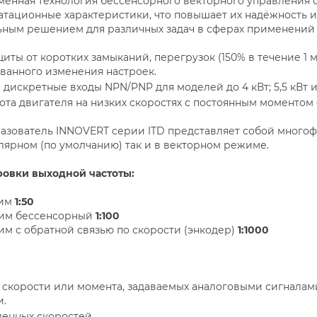
менная технология бессенсорного векторного управления с
атационные характеристики, что повышает их надёжность и
ьным решением для различных задач в сферах применений
ты от коротких замыканий, перегрузок (150% в течение 1 ми
ванного изменения настроек.
дискретные входы NPN/PNP для моделей до 4 кВт; 5,5 кВт 
ота двигателя на низких скоростях с постоянным моментом с
азователь INNOVERT серии ITD представляет собой много
алярном (по умолчанию) так и в векторном режиме.
ровки выходной частоты:
им
1:50
им бессенсорный
1:100
м с обратной связью по скорости (энкодер)
1:1000
скорости или момента, задаваемых аналоговыми сигналам
и.
ленных скоростей