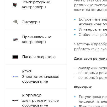
уникальная совре
Температурные
различные эксплу
контроллеры
является оптимал
Встроенные защи
Энкодеры
несанкциониро
Универсальные 
Стабильная раб
Промышленные
контроллеры
Частотный преобр
работать как в ск
Панели оператора
Диапазон регули
— скалярный реж
KEAZ
— векторный реж
Электротехническое
— векторный режи
оборудование
Функции:
KIPPRIBOR
Регулирование 
электротехническое
лицевой панел
оборудование
15 предустанов