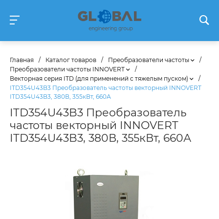
Главная
/
Каталог товаров
/
Преобразователи частоты
/
Преобразователи частоты INNOVERT
/
Векторная серия ITD (для применений с тяжелым пуском)
/
ITD354U43B3 Преобразователь частоты векторный INNOVERT
ITD354U43B3, 380В, 355кВт, 660А
ITD354U43B3 Преобразователь
частоты векторный INNOVERT
ITD354U43B3, 380В, 355кВт, 660А