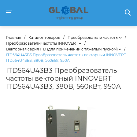
Главная
/
Каталог товаров
/
Преобразователи частоты
/
Преобразователи частоты INNOVERT
/
Векторная серия ITD (для применений с тяжелым пуском)
/
ITD564U43B3 Преобразователь частоты векторный INNOVERT
ITD564U43B3, 380В, 560кВт, 950А
ITD564U43B3 Преобразователь
частоты векторный INNOVERT
ITD564U43B3, 380В, 560кВт, 950А