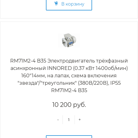
В корзину
RM71M2-4 B35 Электродвигатель трёхфазный
асинхронный INNORED (0.37 кВт 1400об/мин)
160"14мм, на лапах, схема включения
"звезда"/"треугольник" (380В/220В), IP55
RM71M2-4 B35
10 200 руб.
-
+