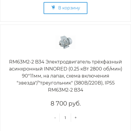
В корзину
RM63M2-2 B34 Электродвигатель трёхфазный
асинхронный INNORED (0.25 кВт 2800 об/мин)
90"11мм, на лапах, схема включения
"звезда"/"треугольник" (380В/220В), IP55
RM63M2-2 B34
8 700 руб.
-
+