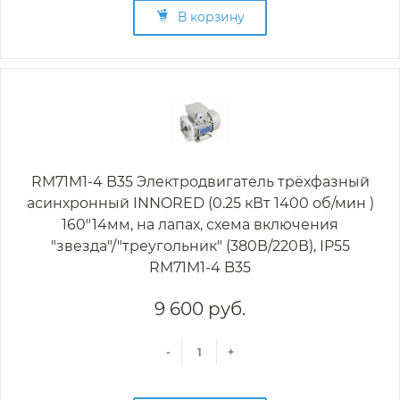
В корзину
RM71M1-4 B35 Электродвигатель трёхфазный
асинхронный INNORED (0.25 кВт 1400 об/мин )
160"14мм, на лапах, схема включения
"звезда"/"треугольник" (380В/220В), IP55
RM71M1-4 B35
9 600 руб.
-
+