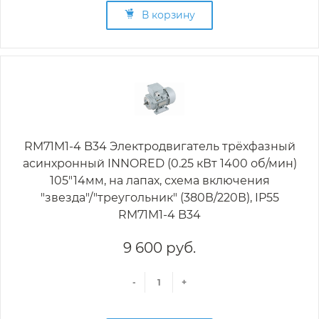
В корзину
RM71M1-4 B34 Электродвигатель трёхфазный
асинхронный INNORED (0.25 кВт 1400 об/мин)
105"14мм, на лапах, схема включения
"звезда"/"треугольник" (380В/220В), IP55
RM71M1-4 B34
9 600 руб.
-
+