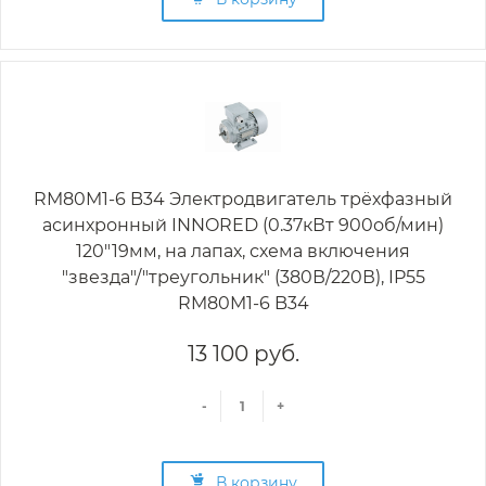
RM80M1-6 B34 Электродвигатель трёхфазный
асинхронный INNORED (0.37кВт 900об/мин)
120"19мм, на лапах, схема включения
"звезда"/"треугольник" (380В/220В), IP55
RM80M1-6 B34
13 100 руб.
-
+
В корзину