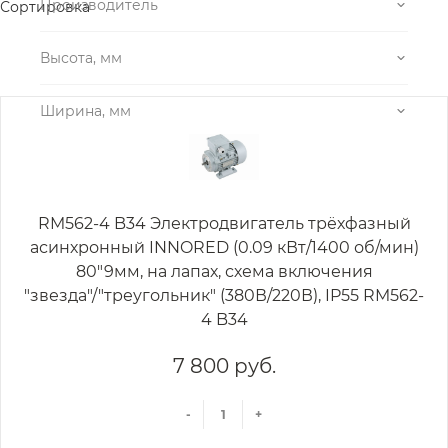
Производитель
Сортировка
Высота, мм
Ширина, мм
RM562-4 B34 Электродвигатель трёхфазный
асинхронный INNORED (0.09 кВт/1400 об/мин)
80"9мм, на лапах, схема включения
"звезда"/"треугольник" (380В/220В), IP55 RM562-
4 B34
7 800 руб.
-
+