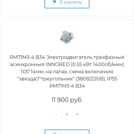
В корзину
RM71M3-4 B34 Электродвигатель трёхфазный
асинхронный INNORED (0.55 кВт 1400об/мин)
105"14мм, на лапах, схема включения
"звезда"/"треугольник" (380В/220В), IP55
RM71M3-4 B34
11 900 руб.
-
+