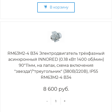
В корзину
RM63M2-4 B34 Электродвигатель трёхфазный
асинхронный INNORED (0.18 кВт 1400 об/мин)
90"11мм, на лапах, схема включения
"звезда"/"треугольник" (380В/220В), IP55
RM63M2-4 B34
8 600 руб.
-
+