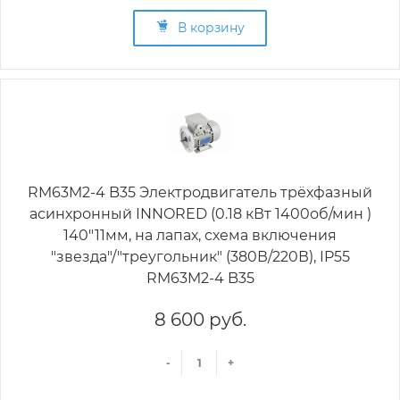
В корзину
RM63M2-4 B35 Электродвигатель трёхфазный
асинхронный INNORED (0.18 кВт 1400об/мин )
140"11мм, на лапах, схема включения
"звезда"/"треугольник" (380В/220В), IP55
RM63M2-4 B35
8 600 руб.
-
+