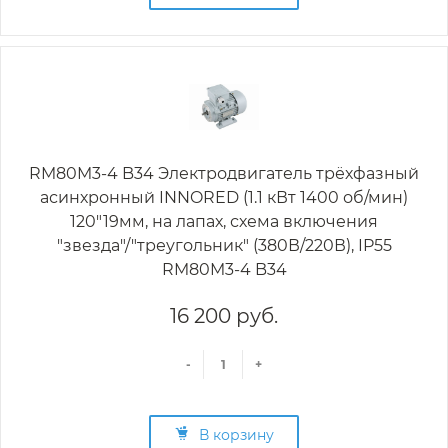
RM80M3-4 B34 Электродвигатель трёхфазный
асинхронный INNORED (1.1 кВт 1400 об/мин)
120"19мм, на лапах, схема включения
"звезда"/"треугольник" (380В/220В), IP55
RM80M3-4 B34
16 200 руб.
-
+
В корзину