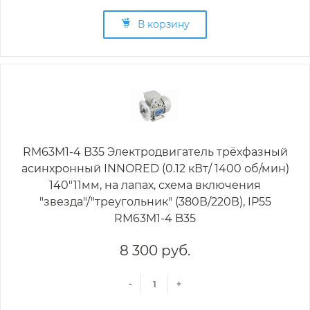
В корзину
RM63M1-4 B35 Электродвигатель трёхфазный
асинхронный INNORED (0.12 кВт/ 1400 об/мин)
140"11мм, на лапах, схема включения
"звезда"/"треугольник" (380В/220В), IP55
RM63M1-4 B35
8 300 руб.
-
+