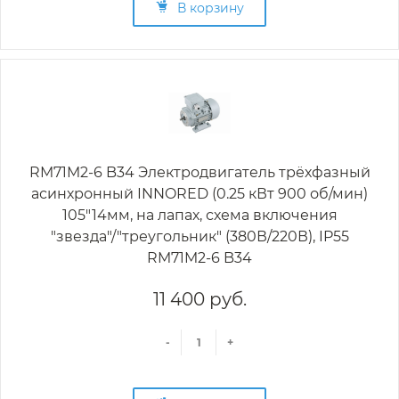
В корзину
RM71M2-6 B34 Электродвигатель трёхфазный
асинхронный INNORED (0.25 кВт 900 об/мин)
105"14мм, на лапах, схема включения
"звезда"/"треугольник" (380В/220В), IP55
RM71M2-6 B34
11 400 руб.
-
+