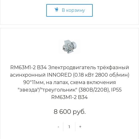
В корзину
RM63M1-2 B34 Электродвигатель трёхфазный
асинхронный INNORED (0.18 кВт 2800 об/мин)
90"11мм, на лапах, схема включения
"звезда"/"треугольник" (380В/220В), IP55
RM63M1-2 B34
8 600 руб.
-
+