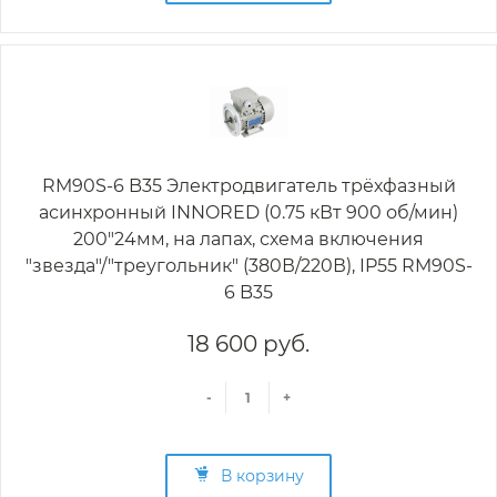
RM90S-6 B35 Электродвигатель трёхфазный
асинхронный INNORED (0.75 кВт 900 об/мин)
200"24мм, на лапах, схема включения
"звезда"/"треугольник" (380В/220В), IP55 RM90S-
6 B35
18 600 руб.
-
+
В корзину