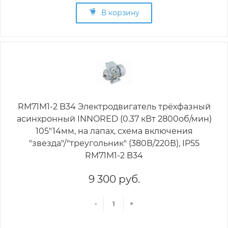
В корзину
RM71M1-2 B34 Электродвигатель трёхфазный
асинхронный INNORED (0.37 кВт 2800об/мин)
105"14мм, на лапах, схема включения
"звезда"/"треугольник" (380В/220В), IP55
RM71M1-2 B34
9 300 руб.
-
+