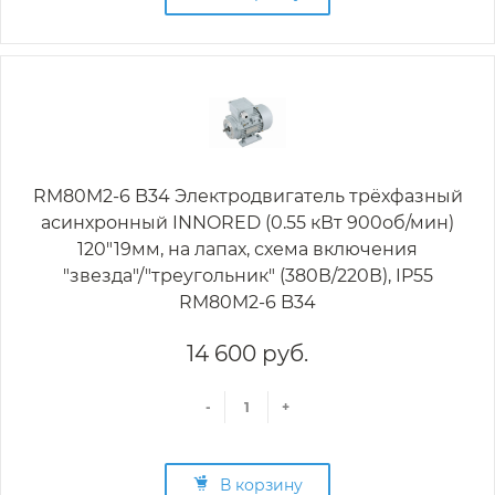
RM80M2-6 B34 Электродвигатель трёхфазный
асинхронный INNORED (0.55 кВт 900об/мин)
120"19мм, на лапах, схема включения
"звезда"/"треугольник" (380В/220В), IP55
RM80M2-6 B34
14 600 руб.
-
+
В корзину