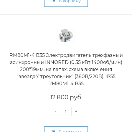
В корзину
RM80M1-4 B35 Электродвигатель трёхфазный
асинхронный INNORED (0.55 кВт 1400об/мин)
200"19мм, на лапах, схема включения
"звезда"/"треугольник" (380В/220В), IP55
RM80M1-4 B35
12 800 руб.
-
+