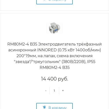
RM80M2-4 B35 Электродвигатель трёхфазный
асинхронный INNORED (0.75 кВт 1400об/мин)
200"19мм, на лапах, схема включения
"звезда"/"треугольник" (380В/220В), IP55
RM80M2-4 B35
14 400 руб.
-
+
В корзину