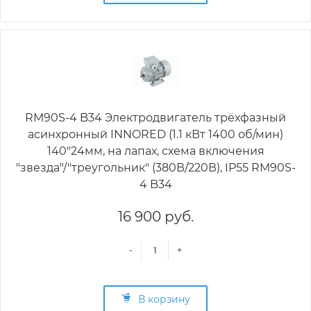
RM90S-4 B34 Электродвигатель трёхфазный
асинхронный INNORED (1.1 кВт 1400 об/мин)
140"24мм, на лапах, схема включения
"звезда"/"треугольник" (380В/220В), IP55 RM90S-
4 B34
16 900 руб.
-
+
В корзину