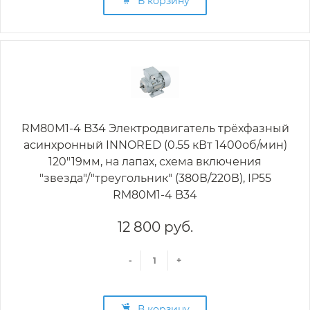
В корзину
RM80M1-4 B34 Электродвигатель трёхфазный
асинхронный INNORED (0.55 кВт 1400об/мин)
120"19мм, на лапах, схема включения
"звезда"/"треугольник" (380В/220В), IP55
RM80M1-4 B34
12 800 руб.
-
+
В корзину