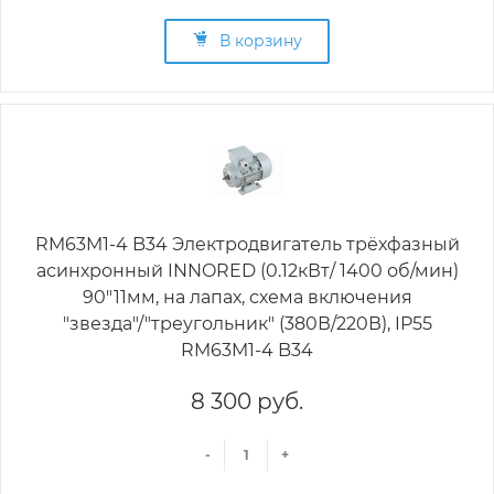
В корзину
RM63M1-4 B34 Электродвигатель трёхфазный
асинхронный INNORED (0.12кВт/ 1400 об/мин)
90"11мм, на лапах, схема включения
"звезда"/"треугольник" (380В/220В), IP55
RM63M1-4 B34
8 300 руб.
-
+