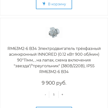
В корзину
RM63M2-6 B34 Электродвигатель трёхфазный
асинхронный INNORED (0.12 кВт 900 об/мин)
90"11мм, , на лапах, схема включения
"звезда"/"треугольник" (380В/220В), IP55
RM63M2-6 B34
9 900 руб.
-
+