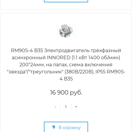
RM90S-4 B35 Электродвигатель трёхфазный
асинхронный INNORED (1.1 кВт 1400 об/мин)
200"24мм, на лапах, схема включения
"звезда"/"треугольник" (380В/220В), IP55 RM90S-
4 B35
16 900 руб.
-
+
В корзину