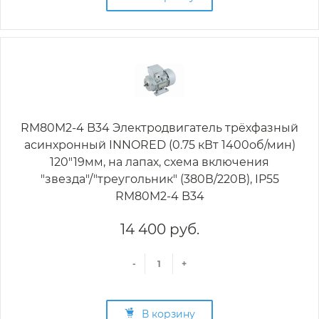
RM80M2-4 B34 Электродвигатель трёхфазный
асинхронный INNORED (0.75 кВт 1400об/мин)
120"19мм, на лапах, схема включения
"звезда"/"треугольник" (380В/220В), IP55
RM80M2-4 B34
14 400 руб.
-
+
В корзину