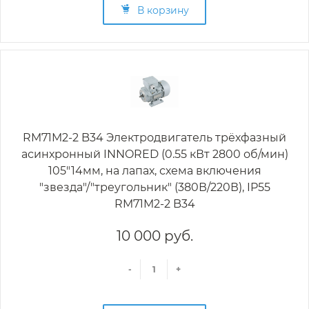
В корзину
RM71M2-2 B34 Электродвигатель трёхфазный
асинхронный INNORED (0.55 кВт 2800 об/мин)
105"14мм, на лапах, схема включения
"звезда"/"треугольник" (380В/220В), IP55
RM71M2-2 B34
10 000 руб.
-
+