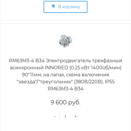
В корзину
RM63M3-4 B34 Электродвигатель трёхфазный
асинхронный INNORED (0.25 кВт 1400об/мин)
90"11мм, на лапах, схема включения
"звезда"/"треугольник" (380В/220В), IP55
RM63M3-4 B34
9 600 руб.
-
+