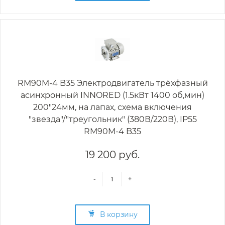
RM90M-4 B35 Электродвигатель трёхфазный
асинхронный INNORED (1.5кВт 1400 об,мин)
200"24мм, на лапах, схема включения
"звезда"/"треугольник" (380В/220В), IP55
RM90M-4 B35
19 200 руб.
-
+
В корзину