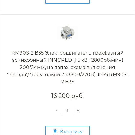
RM90S-2 B35 Электродвигатель трёхфазный
асинхронный INNORED (1.5 кВт 2800об/мин)
200"24мм, на лапах, схема включения
"звезда"/"треугольник" (380В/220В), IP55 RM90S-
2 B35
16 200 руб.
-
+
В корзину