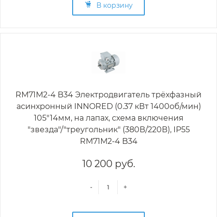
В корзину
RM71M2-4 B34 Электродвигатель трёхфазный
асинхронный INNORED (0.37 кВт 1400об/мин)
105"14мм, на лапах, схема включения
"звезда"/"треугольник" (380В/220В), IP55
RM71M2-4 B34
10 200 руб.
-
+