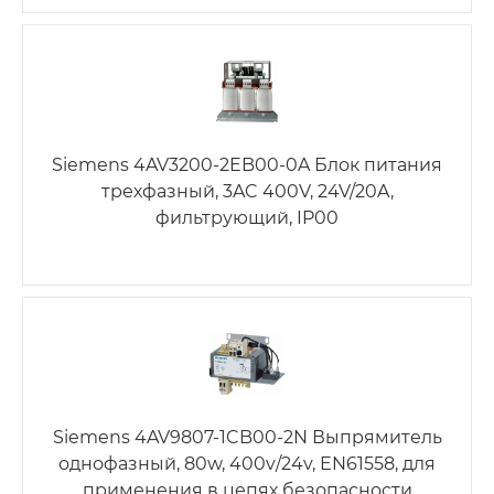
Siemens 4AV3200-2EB00-0A Блок питания
трехфазный, 3AC 400V, 24V/20A,
фильтрующий, IP00
Siemens 4AV9807-1CB00-2N Выпрямитель
однофазный, 80w, 400v/24v, EN61558, для
применения в цепях безопасности