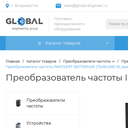
г. Владивосток
sales@global-engineer.ru
Поставки
промышленного
оборудования
Каталог товаров
Главная
/
Каталог товаров
/
Преобразователи частоты
/
Пре
Преобразователь частоты INNOVERT IBD753P43E (75кВтx380 В), вых
Преобразователь частоты I
Преобразователи
частоты
Устройства