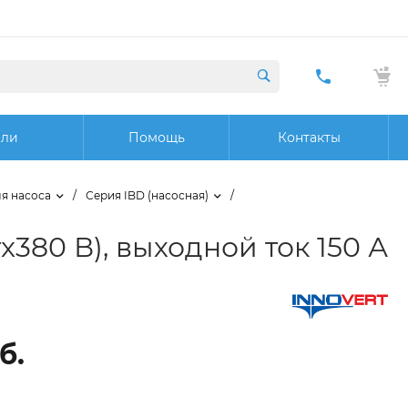
+7 (423) 29
20 32
ели
Помощь
Контакты
Заказат
звонок
я насоса
/
Серия IBD (насосная)
/
380 В), выходной ток 150 А
б.