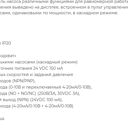
ль насоса различными функциями для равномерной работы
ения выведено на дисплее, встроенном в пульт управления,
сами, одинаковыми по мощности, в каскадном режиме.
 IP20
одхват»
лькими насосами (каскадный режим)
очник питания 24 VDC 150 мА
ых скоростей и заданий давления
ходов (NPN/PNP),
ода (0-10В и переключаемый 4-20мА/0-10В),
да (NO + NO/NC) (250В/3А, 30VDC 3А),
 выход (NPN) (24VDC 100 мА),
хода (4-20мА/0-10В + 4-20мА/0-10В)
us