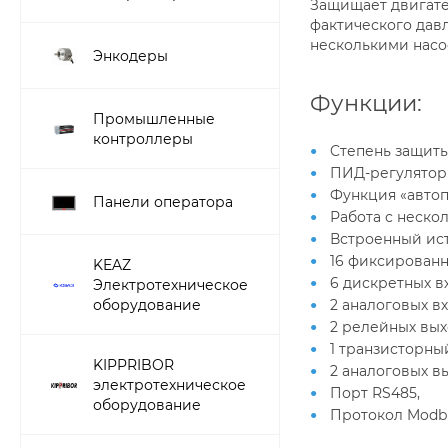
Защищает двигате
фактического давл
несколькими насо
Энкодеры
Функции:
Промышленные
контроллеры
Cтепень защиты
ПИД-регулятор
Функция «автоп
Панели оператора
Работа с неско
Встроенный ист
16 фиксированн
KEAZ
6 дискретных в
Электротехническое
оборудование
2 аналоговых вх
2 релейных выхо
1 транзисторный
KIPPRIBOR
2 аналоговых вы
электротехническое
Порт RS485,
оборудование
Протокол Modb