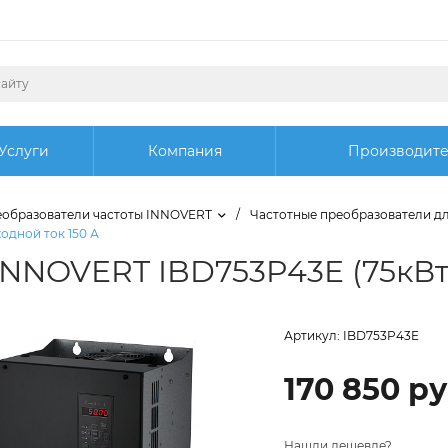
Услуги
Компания
Производит
образователи частоты INNOVERT
/
Частотные преобразователи дл
одной ток 150 А
NNOVERT IBD753P43E (75кВтx
Артикул:
IBD753P43E
170 850 ру
Нашли дешевле?