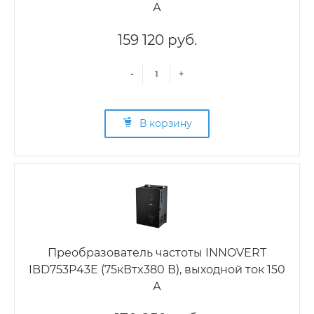
А
159 120 руб.
-
+
В корзину
Преобразователь частоты INNOVERT
IBD753P43E (75кВтx380 В), выходной ток 150
А