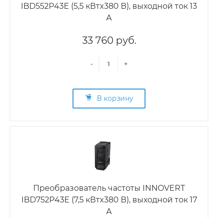
IBD552P43E (5,5 кВтx380 В), выходной ток 13
А
33 760 руб.
-
+
В корзину
Преобразователь частоты INNOVERT
IBD752P43E (7,5 кВтx380 В), выходной ток 17
А