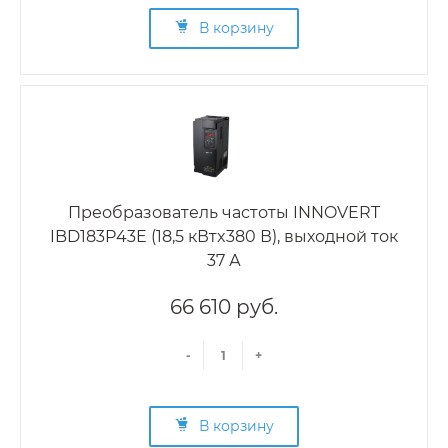
В корзину
Преобразователь частоты INNOVERT
IBD183P43E (18,5 кВтx380 В), выходной ток
37 А
66 610 руб.
-
+
В корзину