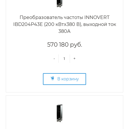
Преобразователь частоты INNOVERT
IBD204P43E (200 кВтx380 В), выходной ток
380А
570 180 руб.
-
+
В корзину