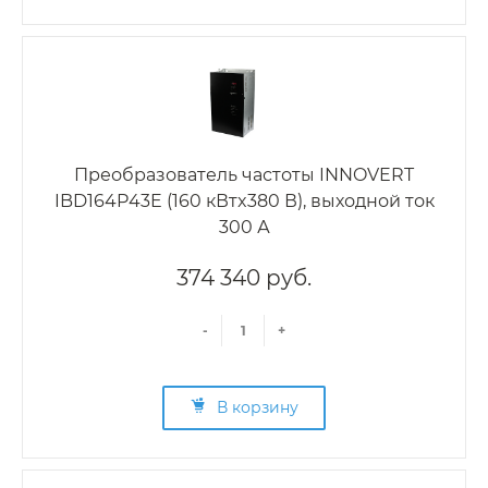
Преобразователь частоты INNOVERT
IBD164P43E (160 кВтx380 В), выходной ток
300 А
374 340 руб.
-
+
В корзину