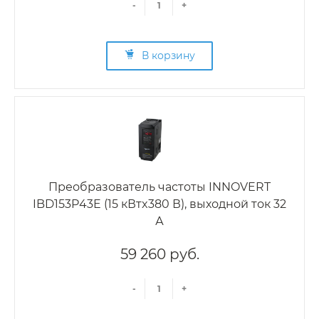
-
+
В корзину
Преобразователь частоты INNOVERT
IBD153P43E (15 кВтx380 В), выходной ток 32
А
59 260 руб.
-
+