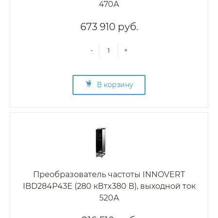
470А
673 910 руб.
-
+
В корзину
Преобразователь частоты INNOVERT
IBD284P43E (280 кВтx380 В), выходной ток
520А