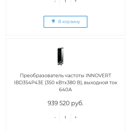
-
+
В корзину
Преобразователь частоты INNOVERT
IBD354P43E (350 кВтx380 В), выходной ток
640А
939 520 руб.
-
+