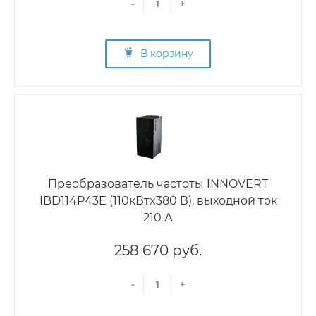
-
+
В корзину
Преобразователь частоты INNOVERT
IBD114P43E (110кВтx380 В), выходной ток
210 А
258 670 руб.
-
+