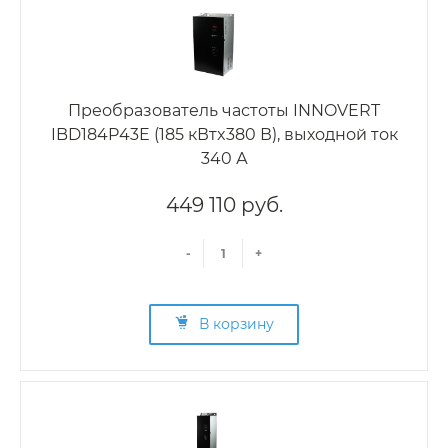
Преобразователь частоты INNOVERT
IBD184P43E (185 кВтx380 В), выходной ток
340 А
449 110 руб.
-
+
В корзину