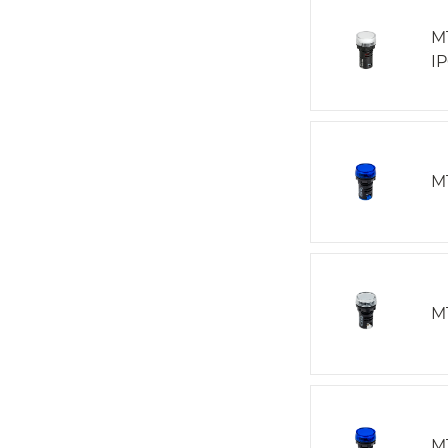
M
I
M
M
M