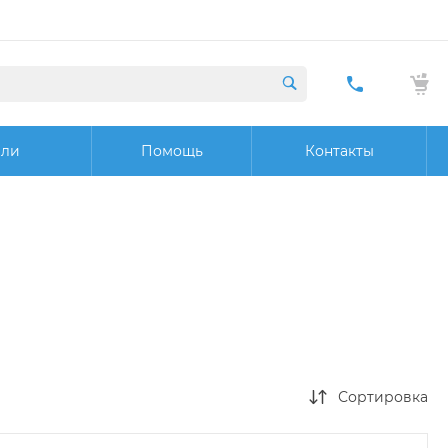
+7 (423) 29
20 32
ели
Помощь
Контакты
Заказат
звонок
Сортировка