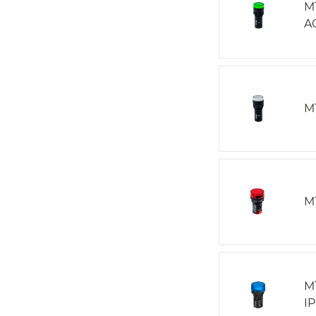
M
A
M
M
M
I