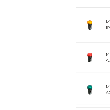
M
I
M
A
M
A