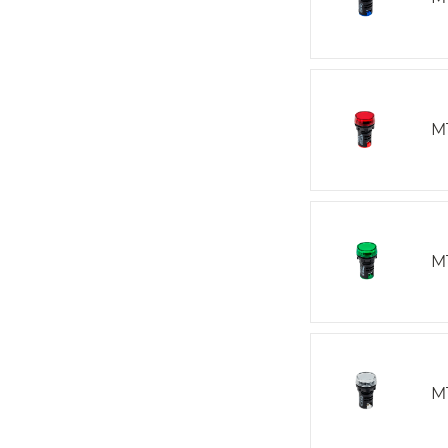
M
M
M