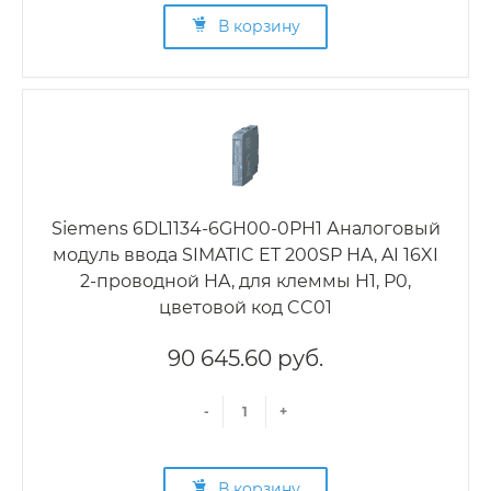
В корзину
Siemens 6DL1134-6GH00-0PH1 Аналоговый
модуль ввода SIMATIC ET 200SP HA, AI 16XI
2-проводной HA, для клеммы H1, P0,
цветовой код CC01
90 645.60 руб.
-
+
В корзину