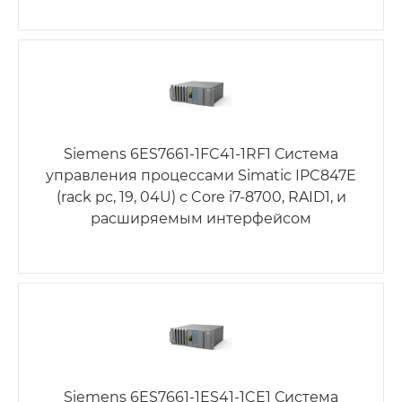
Siemens 6ES7661-1FC41-1RF1 Система
управления процессами Simatic IPC847E
(rack pc, 19, 04U) с Core i7-8700, RAID1, и
расширяемым интерфейсом
Siemens 6ES7661-1ES41-1CE1 Система