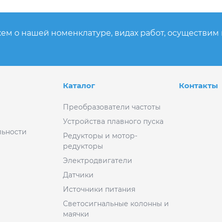
ем о нашей номенклатуре, видах работ, осуществим
Каталог
Контакты
Преобразователи частоты
Устройства плавного пуска
ьности
Редукторы и мотор-
редукторы
Электродвигатели
Датчики
Источники питания
Светосигнальные колонны и
маячки