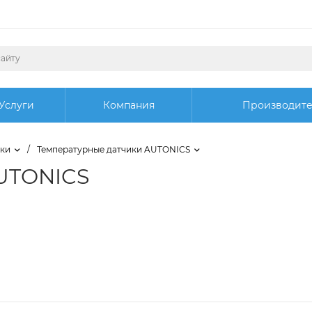
Услуги
Компания
Производит
ики
/
Температурные датчики AUTONICS
UTONICS