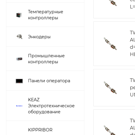
L=
Температурные
контроллеры
T
Энкодеры
A
d=
Н
Промышленные
контроллеры
T
Панели оператора
р
UN
KEAZ
Электротехническое
оборудование
T
A
KIPPRIBOR