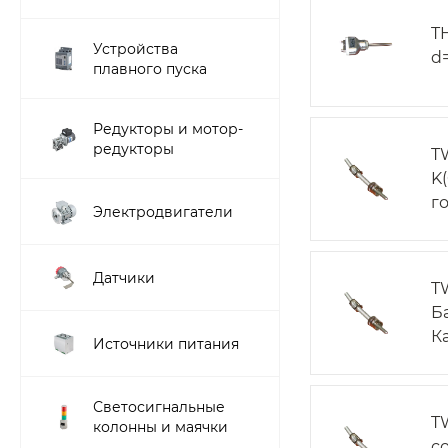
T
Устройства
d
плавного пуска
Редукторы и мотор-
редукторы
T
K
г
Электродвигатели
Датчики
T
Б
Ка
Источники питания
Светосигнальные
T
колонны и маячки
с