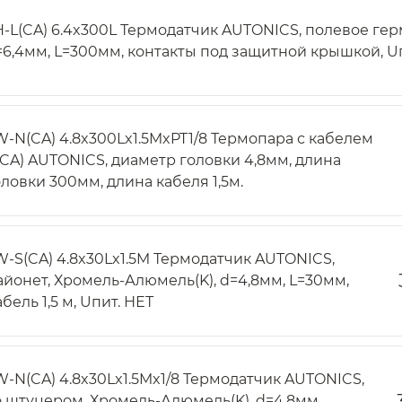
H-L(CA) 6.4x300L Термодатчик AUTONICS, полевое ге
=6,4мм, L=300мм, контакты под защитной крышкой, U
W-N(CA) 4.8x300Lx1.5MxPT1/8 Термопара с кабелем
(CA) AUTONICS, диаметр головки 4,8мм, длина
оловки 300мм, длина кабеля 1,5м.
W-S(CA) 4.8x30Lx1.5M Термодатчик AUTONICS,
айонет, Хромель-Алюмель(K), d=4,8мм, L=30мм,
бель 1,5 м, Uпит. НЕТ
W-N(CA) 4.8x30Lx1.5Mx1/8 Термодатчик AUTONICS,
о штуцером, Хромель-Алюмель(K), d=4,8мм,