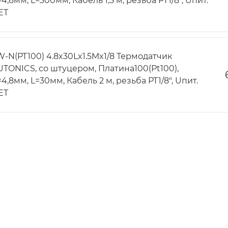
4,8мм, L=300мм, Кабель 1,5 м, резьба PT1/8", Uпит.
ЕТ
W-N(PT100) 4.8x30Lx1.5Mx1/8 Термодатчик
UTONICS, со штуцером, Платина100(Pt100),
4,8мм, L=30мм, Кабель 2 м, резьба PT1/8", Uпит.
ЕТ