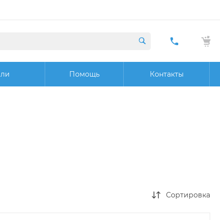
+7 (423) 29
20 32
ели
Помощь
Контакты
Заказат
звонок
Сортировка