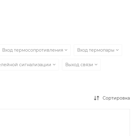
Вход термосопротивления
Вход термопары
елейной сигнализации
Выход связи
Сортировка