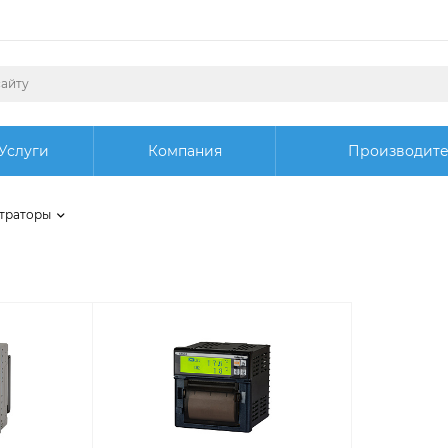
Услуги
Компания
Производит
траторы