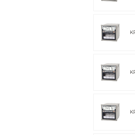
K
K
K