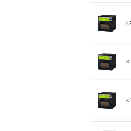
K
K
K