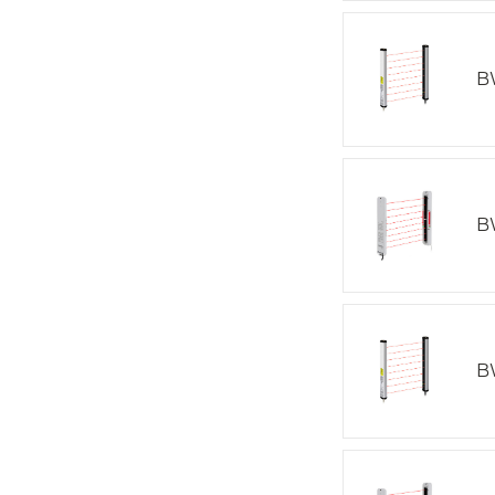
B
B
B