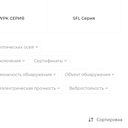
WPK СЕРИЯ
SFL Серия
оптических осей
дключения
Сертификаты
зможность обнаружения
Объект обнаружения
иэлектрическая прочность
Вибростойкость
Сортировка