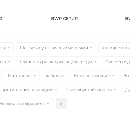
Я
BWP СЕРИЯ
B
вета
Шаг между оптическими осями
Количество 
тка
Температура окружающей среды
Способ по
Материалы
кабель
Комплектующие
Во
опротивление изоляции
Помехоустойчивость
Д
Влажность окр.среды