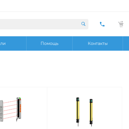
+7 (423) 29
20 32
ели
Помощь
Контакты
Заказат
звонок