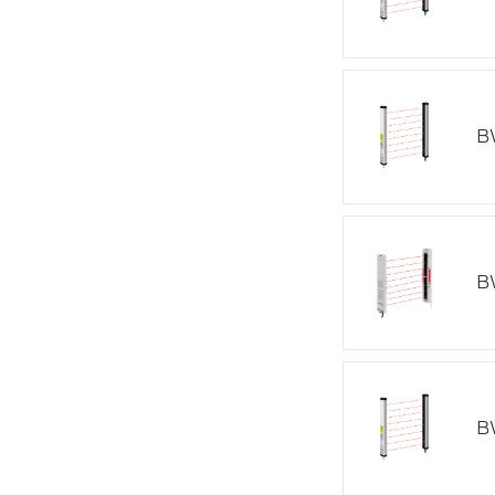
B
B
B