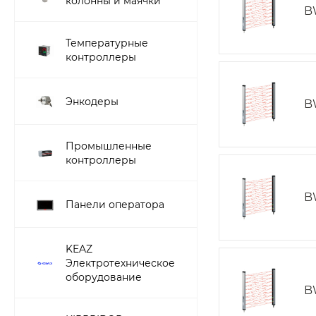
колонны и маячки
B
Температурные
контроллеры
Энкодеры
B
Промышленные
контроллеры
B
Панели оператора
KEAZ
Электротехническое
оборудование
B