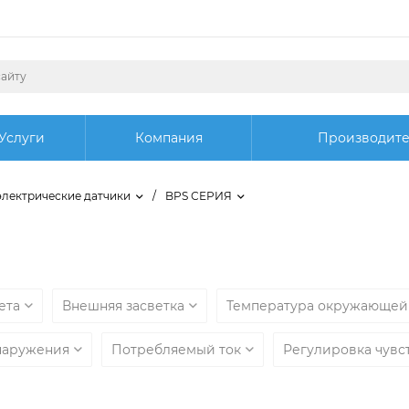
Услуги
Компания
Производит
лектрические датчики
/
BPS СЕРИЯ
вета
Внешняя засветка
Температура окружающей
наружения
Потребляемый ток
Регулировка чувс