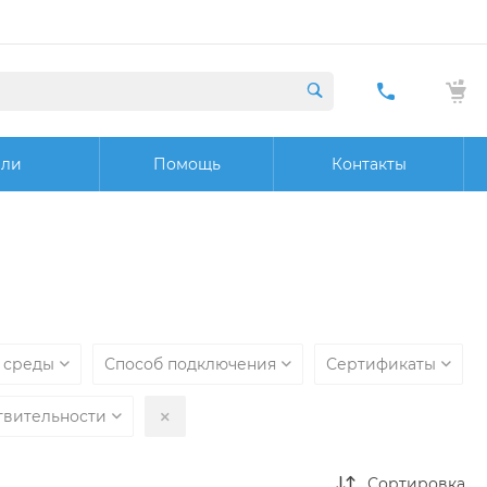
+7 (423) 29
20 32
ели
Помощь
Контакты
Заказат
звонок
 среды
Способ подключения
Сертификаты
твительности
Сортировка