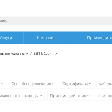
Услуги
Компания
Производит
льные колонны
/
MT8B Серия
ы
Способ подключения
Сертификаты
кабел
Влажность окр.среды
Принцип действия
Цвет п