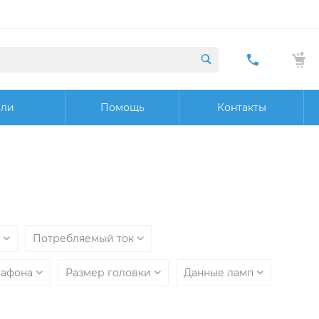
+7 (423) 29
20 32
ели
Помощь
Контакты
Заказат
звонок
ь
Потребляемый ток
лафона
Размер головки
Данные ламп