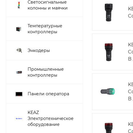
Светосигнальные
колонны и маячки
K
C
Температурные
контроллеры
K
Энкодеры
C
В
Промышленные
контроллеры
K
C
Панели оператора
В
KEAZ
Электротехническое
K
оборудование
C