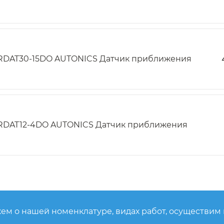
RDAT30-15DO AUTONICS Датчик приближения
RDAT12-4DO AUTONICS Датчик приближения
ем о нашей номенклатуре, видах работ, осуществим