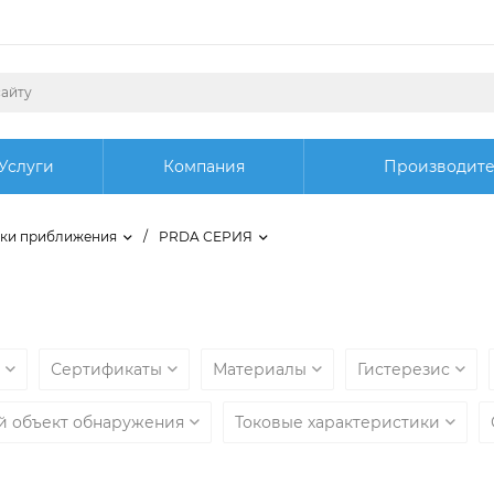
Услуги
Компания
Производит
ки приближения
/
PRDA СЕРИЯ
ы
Сертификаты
Материалы
Гистерезис
й объект обнаружения
Токовые характеристики